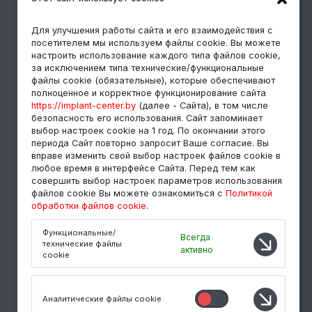
УСЛУГИ
Для улучшения работы сайта и его взаимодействия с
Лечение зубов
посетителем мы используем файлы cookie. Вы можете
настроить использование каждого типа файлов cookie,
Импланты Megagen
за исключением типа технические/функциональные
Протезирование зубов в Минске
файлы cookie (обязательные), которые обеспечивают
полноценное и корректное функционирование сайта
Синус-лифтинг
https://implant-center.by
(далее - Сайта), в том числе
Протезирование на имплантах
безопасность его использования. Сайт запоминает
выбор настроек cookie на 1 год. По окончании этого
Имплантация зубов под ключ
периода Сайт повторно запросит Ваше согласие. Вы
вправе изменить свой выбор настроек файлов cookie в
любое время в интерфейсе Сайта. Перед тем как
СЕРВИС
совершить выбор настроек параметров использования
файлов cookie Вы можете ознакомиться с
Политикой
обработки файлов cookie
.
Рассрочка на лечение
Online-консультация
Функциональные/
Всегда
технические файлы
Полезные статьи
активно
cookie
Аналитические файлы cookie