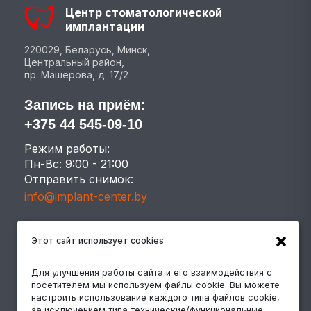
Центр стоматологической
имплантации
220029, Беларусь, Минск,
Центральный район,
пр. Машерова, д. 17/2
Запись на приём:
+375 44 545-09-10
Режим работы:
Пн-Вс: 9:00 - 21:00
Отправить снимок:
info@implant-center.by
УСЛУГИ
Этот сайт использует cookies
Лечение зубов
Для улучшения работы сайта и его взаимодействия с
посетителем мы используем файлы cookie. Вы можете
Импланты Megagen
настроить использование каждого типа файлов cookie,
Протезирование зубов в Минске
за исключением типа технические/функциональные