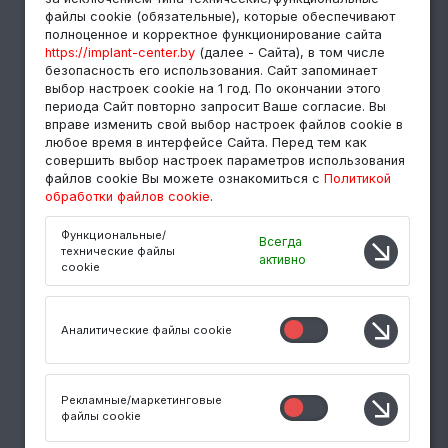
файлы cookie (обязательные), которые обеспечивают
Синус-лифтинг
полноценное и корректное функционирование сайта
Протезирование на имплантах
https://implant-center.by
(далее - Сайта), в том числе
безопасность его использования. Сайт запоминает
Имплантация зубов под ключ
выбор настроек cookie на 1 год. По окончании этого
периода Сайт повторно запросит Ваше согласие. Вы
вправе изменить свой выбор настроек файлов cookie в
СЕРВИС
любое время в интерфейсе Сайта. Перед тем как
совершить выбор настроек параметров использования
Рассрочка на лечение
файлов cookie Вы можете ознакомиться с
Политикой
обработки файлов cookie
.
Online-консультация
Полезные статьи
Функциональные/
Всегда
технические файлы
активно
cookie
Аналитические файлы cookie
ООО "Центр Стоматологической имплантации"
© 1988 – 2026
УНП 101028555, Свидетельство о государственной регистрации
Рекламные/маркетинговые
от 04.06.2020 г., рег. номер 190055261, выдано Минским
файлы cookie
горисполкомом